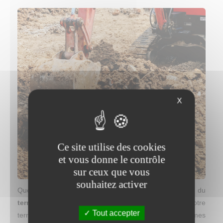
X
Ce site utilise des cookies
et vous donne le contrôle
sur ceux que vous
souhaitez activer
Que vous nécessitez l'intervention de professionnels du
terrassement
pour aménager votre jardin, niveler votre
Tout accepter
terrain ou évacuer des matériaux impropres, nous sommes