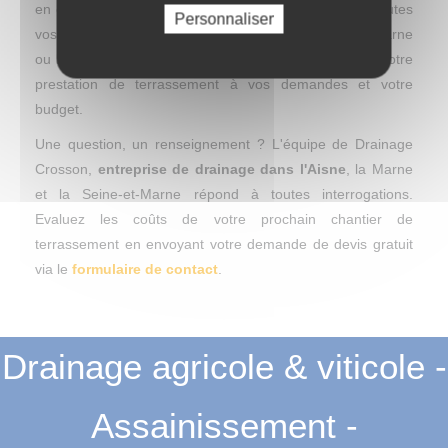
en capacité de répondre avec rapidité et efficacité à toutes
Personnaliser
vos envies. Où que vous soyez situé dans l'Aisne, la Marne
ou la Seine-et-Marne, nous avons à coeur d'adapter notre
prestation de terrassement à vos demandes et votre
budget.
Une question, un renseignement ? L'équipe de Drainage
Crosson,
entreprise de drainage dans l'Aisne
, la Marne
et la Seine-et-Marne répond à toutes interrogations.
Evaluez les coûts de votre prochain chantier de
terrassement en envoyant votre demande de devis gratuit
via le
formulaire de contact
.
Drainage agricole & viticole -
Assainissement -